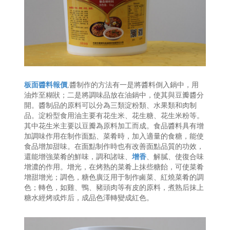
板面醬料報價
,醬制作的方法有一是將醬料倒入鍋中，用
油炸至糊狀；二是將調味品放在油鍋中，使其與豆瓣醬分
開。醬制品的原料可以分為三類淀粉類、水果類和肉制
品。淀粉型食用油主要有花生米、花生糖、花生米粉等。
其中花生米主要以豆瓣為原料加工而成。食品醬料具有增
加調味作用在制作面點、菜肴時，加入適量的食糖，能使
食品增加甜味。在面點制作時也有改善面點品質的功效，
還能增強菜肴的鮮味，調和諸味、
增香
、解膩、使復合味
增濃的作用。增光，在烤熟的菜肴上抹些糖飴，可使菜肴
增甜增光；調色，糖色廣泛用于制作鹵菜、紅燒菜肴的調
色；轉色，如雞、鴨、豬頭肉等有皮的原料，煮熟后抹上
糖水經烤或炸后，成品色澤轉變成紅色。