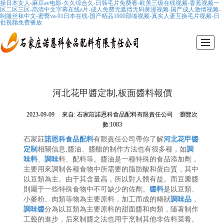
操日本女人-麻豆av电影-久久综合久-日韩毛片免费看-欧美三级在线视频-香蕉视频一
区二区三区-高清中文字幕在线a片-成人免费无遮挡无码黄漫视频-国产成人激情视频-
制服丝袜中文-蜜臀va-91日本在线-国产精品1000部啪视频-真实人妻互换毛片视频-日
批视频免费播放
首頁
公司介紹
產品展示
行業資訊
產品應用
醬料推薦
聯系我們
公司地址
河北花甲醬定制,板面醬料報價
2023-09-09
來自:
石家莊諾恩科食品配料有限責任公司
瀏覽次
數:1083
石家莊
諾恩科
食品
配料
有限責任公司帶你了解
河北花甲醬
定制
相關信息,醬油、醬醋的制作方法也有很多種，如
調
味料
、
調味
料、配料等。醬油是一種特殊的食品添加劑，
主要用來調制各種食物中所需要的脂肪酸和蛋白質，其中
以豆類為主。由于其含量高，所以對人體有益。而豆瓣醬
則屬于一些特殊食物中不可缺少的佐劑。
醬料
是以豆類、
小麥粉、肉類等物為主要原料，加工而成的糊狀
調味品
，
調味醬
分為以豆類為主要原料的甜面醬和肉類，隨著制作
工藝的進步，后來制醬之法也用于烹制其他非佐料菜肴。