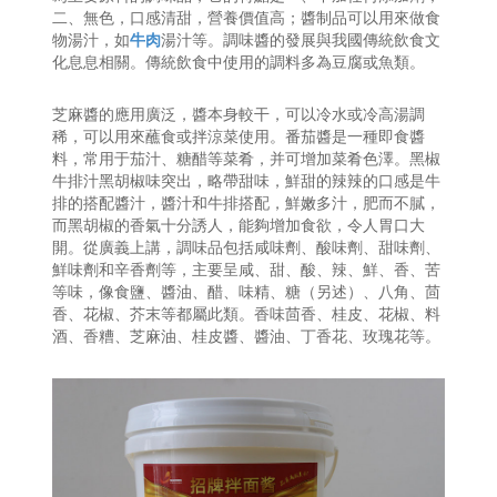
二、無色，口感清甜，營養價值高；醬制品可以用來做食
物湯汁，如
牛肉
湯汁等。調味醬的發展與我國傳統飲食文
化息息相關。傳統飲食中使用的調料多為豆腐或魚類。
芝麻醬的應用廣泛，醬本身較干，可以冷水或冷高湯調
稀，可以用來蘸食或拌涼菜使用。番茄醬是一種即食醬
料，常用于茄汁、糖醋等菜肴，并可增加菜肴色澤。黑椒
牛排汁黑胡椒味突出，略帶甜味，鮮甜的辣辣的口感是牛
排的搭配醬汁，醬汁和牛排搭配，鮮嫩多汁，肥而不膩，
而黑胡椒的香氣十分誘人，能夠增加食欲，令人胃口大
開。從廣義上講，調味品包括咸味劑、酸味劑、甜味劑、
鮮味劑和辛香劑等，主要呈咸、甜、酸、辣、鮮、香、苦
等味，像食鹽、醬油、醋、味精、糖（另述）、八角、茴
香、花椒、芥末等都屬此類。香味茴香、桂皮、花椒、料
酒、香糟、芝麻油、桂皮醬、醬油、丁香花、玫瑰花等。