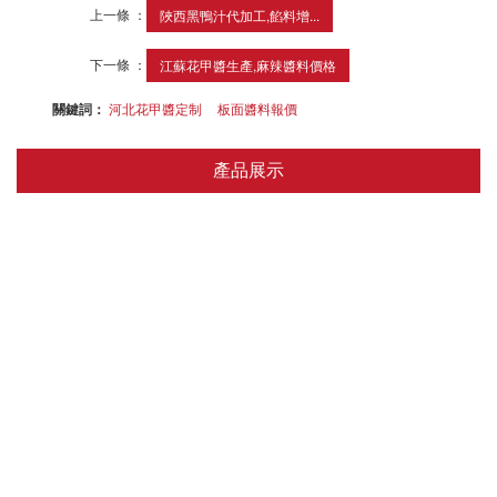
上一條 ：
陜西黑鴨汁代加工,餡料增...
下一條 ：
江蘇花甲醬生產,麻辣醬料價格
關鍵詞：
河北花甲醬定制
板面醬料報價
產品展示
醬類
拌面/拌飯/燜面
米線/湯面/米粉/板面
麻辣燙/麻辣香鍋/串串香/冒菜/火鍋
干鍋/燜鍋/地鍋/鐵鍋/石鍋