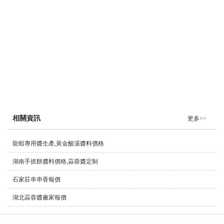
小吃/燒烤/包子/餃子/餅類
團餐/食堂/飯店(雞鴨魚、牛羊肉、海鮮)
明星產品
鹵味
膏類
油類
粉類
推薦
相關資訊
更多>>
龍蝦專用醬生產,黃金酸湯醬料價格
湖南手抓餅醬料價格,蒜蓉醬定制
石家莊串串香報價
湖北蒜蓉醬廠家報價