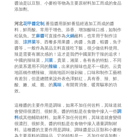
醬油是以豆類、小麥粉等物為主要原材料加工而成的食品
添加劑。
河北
花甲醬定制
,番茄醬用新鮮番茄經過加工而成的醬
料，鮮而酸。常用于增色、添香、增加酸味口感，如制作
松鼠魚。芝
麻醬
可直接作為
火鍋
蘸料，也常用于制作涼
面、
涼拌菜
等。西餐多用果醬，肉醬，魚醬，蝦醬，魚子
醬等，一般作為菜品主料直接吃下飯，很少做佐料使用。
辣是需要有層次感的！這才是我們中國菜對于辣的追求！
中國的辣味菜，
川菜
，貴菜，湘菜，各有各的特點，不同
的菜系選用不同的
辣椒
，出來的辣味也是不一樣的。云貴
地區稱作糟辣椒、湖南地區叫做剁椒，口味和制作工藝稍
有差別，但是總體來說外表色澤鮮紅，具有香、辣、鮮、
酸、嫩、咸、脆、的
風味
，有開胃消食、暖胃驅寒的功
效。
這種醬的主要作用是調味，如果不加任何佐料，其味道就
會變得很濃烈、很鮮美。醬的特點是在食物中摻入一些
調
料
或其他輔助材料。如果不加任何佐料，其味道就會變得
很濃烈、很鮮美。醬的特點是在食物中摻入適量調制材
料。這種醬的主要作用是調味。調味醬是以豆類和小麥粉
為主要原料的調味品，它的特點是一、不加任何添加劑；