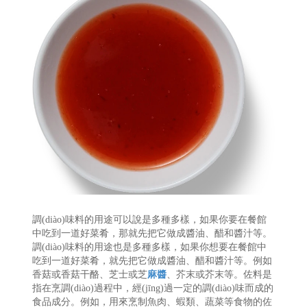
調(diào)味料的用途可以說是多種多樣，如果你要在餐館
中吃到一道好菜肴，那就先把它做成醬油、醋和醬汁等。
調(diào)味料的用途也是多種多樣，如果你想要在餐館中
吃到一道好菜肴，就先把它做成醬油、醋和醬汁等。例如
香菇或香菇干酪、芝士或芝
麻醬
、芥末或芥末等。佐料是
指在烹調(diào)過程中，經(jīng)過一定的調(diào)味而成的
食品成分。例如，用來烹制魚肉、蝦類、蔬菜等食物的佐