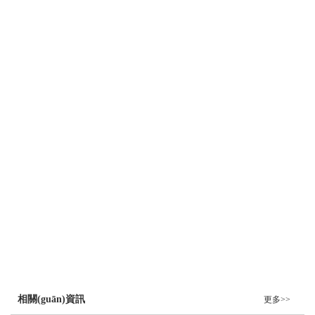
拌面/拌飯/燜面
米線/湯面/米粉/板面
麻辣燙/麻辣香鍋/串串香/冒菜/火鍋
干鍋/燜鍋/地鍋/鐵鍋/石鍋
小吃/燒烤/包子/餃子/餅類
團(tuán)餐/食堂/飯店(雞鴨魚、牛羊肉、海鮮)
明星產(chǎn)品
鹵味
膏類
油類
粉類
推薦
相關(guān)資訊
更多>>