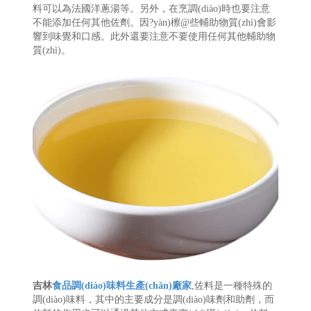
料可以為法國洋蔥湯等。另外，在烹調(diào)時也要注意
不能添加任何其他佐劑。因?yàn)檫@些輔助物質(zhì)會影
響到味覺和口感。此外還要注意不要使用任何其他輔助物
質(zhì)。
吉林
食品調(diào)味料生產(chǎn)廠家
,佐料是一種特殊的
調(diào)味料，其中的主要成分是調(diào)味劑和助劑，而