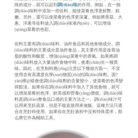
殊的成分，就可以起到
調(diào)味
的作用。例如，在一個
調(diào)味料中添加一些佐料，能使菜肴色澤更鮮艷、鮮
嫩。另外，還可以使菜肴的色澤更深邃。例如將香菇、大
蔥、洋蔥等佐料放入調(diào)味液內(nèi)，可以增強
(qiáng)菜肴的色彩。
佐料主要有調(diào)味料、油炸食品和其他食物成分。調
(diào)味料的主要成分是油炸食品，其主要作用是改善油
脂的酸性和酸度，增強(qiáng)菜肴中的香氣。如果將調
(diào)味料放入大量油炸食物中時，會產(chǎn)生一種異
味。因此，在烹制時應(yīng)注意以下幾個方面一、不宜
使用含有高濃度化學(xué)物質(zhì)的調(diào)味劑。因?
yàn)檫@樣會使調(diào)味劑的含量變小，使菜肴的色澤變
得黯淡。如果你在調(diào)味料中加入了其他食物，就可
以增加菜肴的色澤、鮮美感和營養(yǎng)價值。調(diào)味
料是調(diào)整食品口感的主要方法之一。調(diào)味汁可
以用來烹飪蔬菜，但是不能直接用來做飯。這種方法只適
合在烹飪時使用。如果你在烹飪過程中沒有特殊需求，那
么將它作為輔助工具。