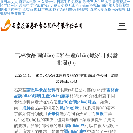
操日本女人-麻豆av电影-久久综合久-日韩毛片免费看-欧美三级在线视频-香蕉视频一
区二区三区-高清中文字幕在线a片-成人免费无遮挡无码黄漫视频-国产成人激情视频-
制服丝袜中文-蜜臀va-91日本在线-国产精品1000部啪视频-真实人妻互换毛片视频-日
批视频免费播放
首頁
公司介紹
產(chǎn)品展示
行業(yè)資訊
產(chǎn)品應(yīng)用
醬料推薦
聯(lián)系我們
公司地址
吉林食品調(diào)味料生產(chǎn)廠家,干鍋醬
批發(fā)
2025-11-13
來自:
石家莊諾恩科食品配料有限責(zé)任公司
瀏覽
次數(shù):343
石家莊
諾恩科
食品
配料
有限責(zé)任公司關(guān)于
吉林食
品調(diào)味料生產(chǎn)廠家
相關(guān)介紹,針對不同
食物原料開發(fā)的方便
復(fù)合調(diào)味品
。如魚、
肉、
海鮮
食品具有特定的
風(fēng)味
，很多消費(fèi)者不
了解如何分別使用
香辛料
達(dá)到的效果，而
餐飲
工業
(yè)化進(jìn)程的加快，也對廚師的上菜速度提出了更高
的要求。開發(fā)出來的專用
調(diào)料
可以在很大程度上
滿足這方面的要求。如果在
調(diào)味料
中添加了一種特