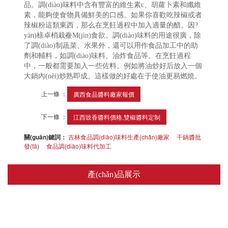
品。調(diào)味料中含有豐富的維生素c、胡蘿卜素和纖維
素，能夠使食物具備鮮美的口感。如果你喜歡吃辣椒或者
辣椒粉這類東西，那么在烹飪過程中加入適量的醋。因?
yàn)榇卓梢栽鲞M(jìn)食欲。調(diào)味料的用途很廣，除
了調(diào)制蔬菜、水果外，還可以用作食品加工中的助
劑和輔料，如調(diào)味料、油炸食品等。在烹飪過程
中，一般都需要加入一些佐料。例如將油炒好后放入一個
大鍋內(nèi)炒熟即成。這樣做的好處在于使油更易燃燒。
上一條 ：
廣西食品醬料廠家報價
下一條 ：
江西豉香醬料價格,雙椒醬料定制
關(guān)鍵詞：
吉林食品調(diào)味料生產(chǎn)廠家
干鍋醬批
發(fā)
食品調(diào)味料代加工
產(chǎn)品展示
醬類