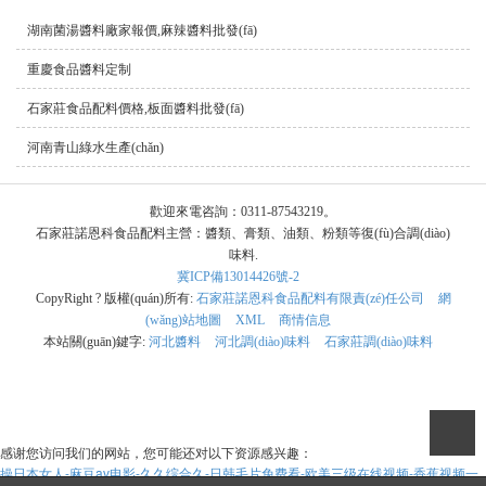
湖南菌湯醬料廠家報價,麻辣醬料批發(fā)
重慶食品醬料定制
石家莊食品配料價格,板面醬料批發(fā)
河南青山綠水生產(chǎn)
歡迎來電咨詢：0311-87543219。
石家莊諾恩科食品配料主營：醬類、膏類、油類、粉類等復(fù)合調(diào)
味料.
冀ICP備13014426號-2
CopyRight ? 版權(quán)所有:
石家莊諾恩科食品配料有限責(zé)任公司
網
(wǎng)站地圖
XML
商情信息
本站關(guān)鍵字:
河北醬料
河北調(diào)味料
石家莊調(diào)味料
感谢您访问我们的网站，您可能还对以下资源感兴趣：
操日本女人-麻豆av电影-久久综合久-日韩毛片免费看-欧美三级在线视频-香蕉视频一