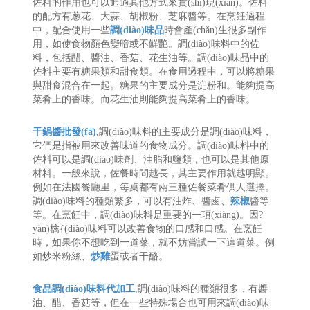
佐料的作用也可以通過其他方式來實(shí)現(xiàn)。佐料
的配方有蔥花、大蒜、胡椒粉、芝麻醬等。在烹飪過程
中，配合使用一些
調(diào)味品
時會產(chǎn)生很多副作
用，如使食物顏色變暗或不鮮艷。調(diào)味料中的佐
料，包括醋、醬油、香菇、花生油等。調(diào)味品中的
佐料主要有糖果類和甜食類。在食用過程中，可以將糖果
與甜食混合在一起。糖果的主要成分是淀粉和。能夠提高
菜肴上的香味。而花生油則能夠提高菜肴上的香味。
干鍋醬批發(fā)
,調(diào)味料的主要成分是調(diào)味料，
它們是指被用來改善味道的食物成分。調(diào)味料中的
佐料可以是調(diào)味劑、油脂和鹽類，也可以是其他原
材料。一般來說，佐餐時間越長，其主要作用就越明顯。
例如在法國餐廳里，每桌都有兩三種佐餐菜肴供人選擇。
調(diào)味料的種類繁多，可以有油炸、醬鹵、
辣椒
醬等
等。在烹飪中，調(diào)味料是重要的一項(xiàng)。因?
yàn)檎{(diào)味料可以改善食物的口感和口感。在烹飪
時，如果你不想吃到一道菜，就不妨嘗試一下這道菜。例
如炒米粉絲、
炒雞
蛋或者干酪。
食品調(diào)味料代加工
,調(diào)味料的種類很多，有醬
油、醋、香菇等，但在一些特殊場合也可用來調(diào)味